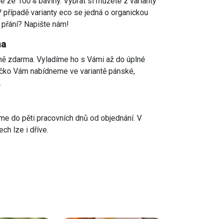
né ze 100% bavlny. Vybrat si můžete z varianty
V případě varianty eco se jedná o organickou
é přání? Napište nám!
ma
lně zdarma. Vyladíme ho s Vámi až do úplné
ičko Vám nabídneme ve variantě pánské,
.
e do pěti pracovních dnů od objednání. V
ch lze i dříve.