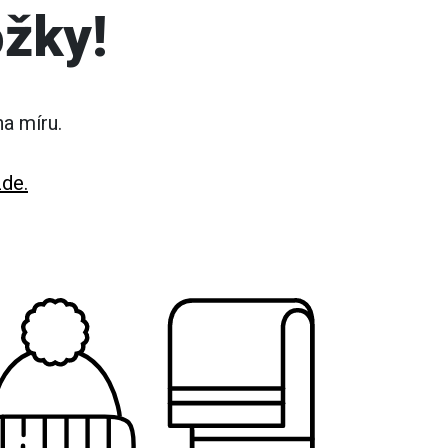
ožky!
a míru.
zde.