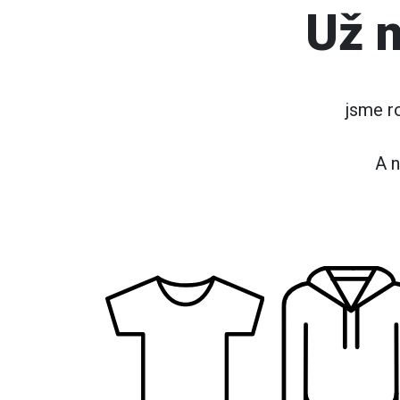
Už n
jsme r
A n