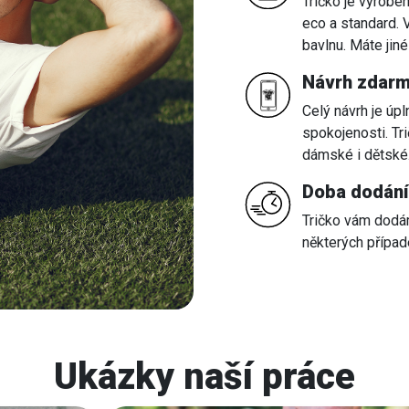
Tričko je vyrobe
eco a standard. 
bavlnu. Máte jin
Návrh zdar
Celý návrh je úp
spokojenosti. Tr
dámské i dětské
Doba dodání
Tričko vám dodám
některých případe
Ukázky naší práce